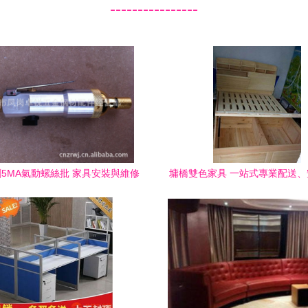
----------------
5MA氣動螺絲批 家具安裝與維修
墉橋雙色家具 一站式專業配送
的得力助手
修服務