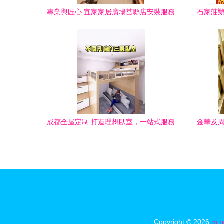
專業與匠心 宜家家居廣場莒縣店安裝服務
石家莊辦
團隊系列展示之十三——家具安裝和維修
客
服務詳解
成都全屋定制 打造理想臥室，一站式服務
金華及周
體驗
Copyright © 2026
m.n