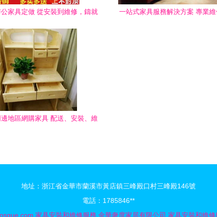
公家具定做 從安裝到維修，鑄就
一站式家具服務解決方案 專業
戶100%滿意的全程無憂服務
安裝、保養與售后
邊地區網購家具 配送、安裝、維
修一站式服務全解析
地址：浙江省金華市蘭溪市黃店鎮三峰殿口村三峰殿146號
電話：1785846**
osque.com
家具安裝和維修服務
金華奢度家居有限公司
家具安裝和維修