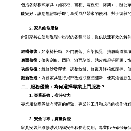
包括各類板式家具（如衣柜、書柜、電視柜、床架）、辦公
能完好，讓您無需動手即可享受成品帶來的便利。對于復雜
2. 家具維修服務
針對家具在使用過程中出現的各種問題，提供快速有效的解
結構修復
：如桌椅松動、柜門脫落、床架搖晃、抽屜軌道損
表面修復
：修復刮痕、凹陷、漆面剝落、貼皮翹起等問題，
功能修復
：維修沙發彈簧、調整鉸鏈、修復升降椅氣壓棒、
翻新改造
：為舊家具進行局部改造或整體翻新，使其煥發新
二、服務優勢：為何選擇專業上門服務？
1. 專業高效，省時省力
專業服務團隊擁有豐富的經驗、專業的工具和規范的操作流
2. 安全可靠，質量保證
家具安裝與維修涉及結構安全和長期使用。專業師傅確保每