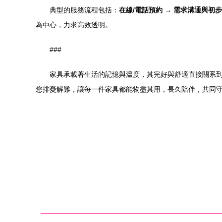
典型的服務流程包括：
在線/電話預約 → 需求溝通與初
為中心，力求高效透明。
###
家具承載著生活的記憶與溫度，其完好與舒適直接關系到
您排憂解難，讓每一件家具都能物盡其用，長久陪伴，共同