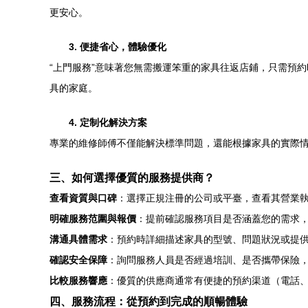
更安心。
3. 便捷省心，體驗優化
“上門服務”意味著您無需搬運笨重的家具往返店鋪，只需預
具的家庭。
4. 定制化解決方案
專業的維修師傅不僅能解決標準問題，還能根據家具的實際
三、如何選擇優質的服務提供商？
查看資質與口碑
：選擇正規注冊的公司或平臺，查看其營業
明確服務范圍與報價
：提前確認服務項目是否涵蓋您的需求
溝通具體需求
：預約時詳細描述家具的型號、問題狀況或提
確認安全保障
：詢問服務人員是否經過培訓、是否攜帶保險
比較服務響應
：優質的供應商通常有便捷的預約渠道（電話、
四、服務流程：從預約到完成的順暢體驗